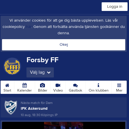
Logga in
Vi använder cookies för att ge dig bästa upplevelsen. Läs vår
cookiepolicy
här
. Genom att fortsätta använda tjänsten godkänner du
denna.
Okej
Forsby FF
Välj lag
Start
Kalender
Bilder
Video
Gästbok
Om klubben
Mer
Nästa match för Dam
IFK Askersund
10 aug, 18:30
Köpings IP