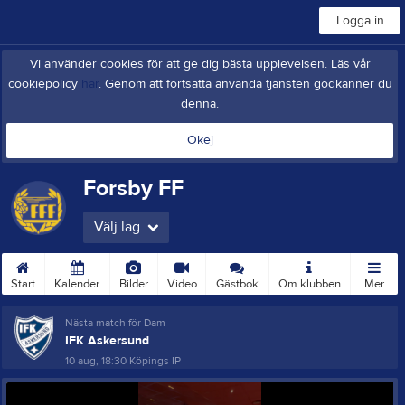
Logga in
Vi använder cookies för att ge dig bästa upplevelsen. Läs vår
cookiepolicy
här
. Genom att fortsätta använda tjänsten godkänner du
denna.
Okej
Forsby FF
Välj lag
Start
Kalender
Bilder
Video
Gästbok
Om klubben
Mer
Nästa match för Dam
IFK Askersund
10 aug, 18:30
Köpings IP