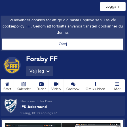
Logga in
Vi använder cookies för att ge dig bästa upplevelsen. Läs vår
cookiepolicy
här
. Genom att fortsätta använda tjänsten godkänner du
denna.
Okej
Forsby FF
Välj lag
Start
Kalender
Bilder
Video
Gästbok
Om klubben
Mer
Nästa match för Dam
IFK Askersund
10 aug, 18:30
Köpings IP