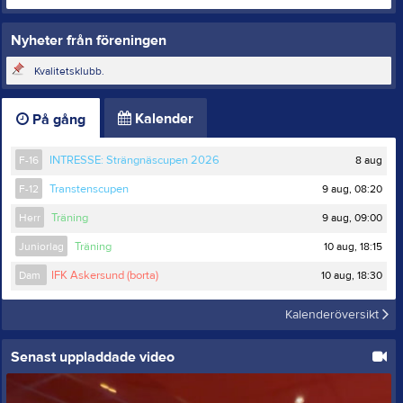
Nyheter från föreningen
Kvalitetsklubb.
Kalender
På gång
8 aug
F-16
INTRESSE: Strängnäscupen 2026
9 aug, 08:20
F-12
Transtenscupen
9 aug, 09:00
Herr
Träning
10 aug, 18:15
Juniorlag
Träning
10 aug, 18:30
Dam
IFK Askersund (borta)
Kalenderöversikt
Senast uppladdade video