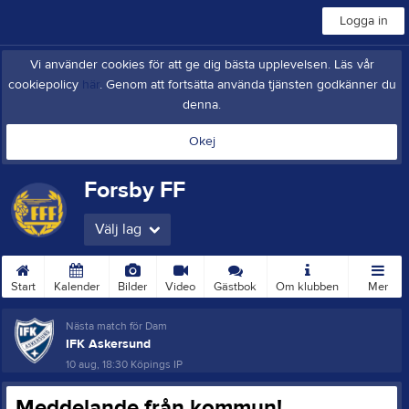
Logga in
Vi använder cookies för att ge dig bästa upplevelsen. Läs vår
cookiepolicy
här
. Genom att fortsätta använda tjänsten godkänner du
denna.
Okej
Forsby FF
Välj lag
Start
Kalender
Bilder
Video
Gästbok
Om klubben
Mer
Nästa match för Dam
IFK Askersund
10 aug, 18:30
Köpings IP
Meddelande från kommun!