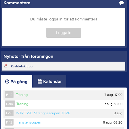
Kommentera
Du måste logga in för att kommentera
Logga in
Nyheter från föreningen
Kvalitetsklubb.
Kalender
På gång
7 aug, 17:00
F-12
Träning
7 aug, 18:00
Dam
Träning
8 aug
F-16
INTRESSE: Strängnäscupen 2026
9 aug, 08:20
F-12
Transtenscupen