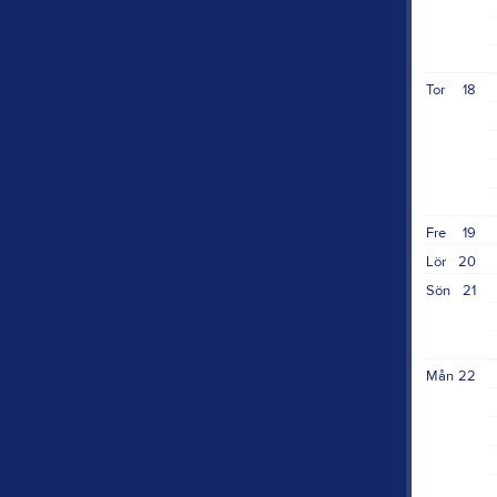
Tor
18
Fre
19
Lör
20
Sön
21
Mån
22