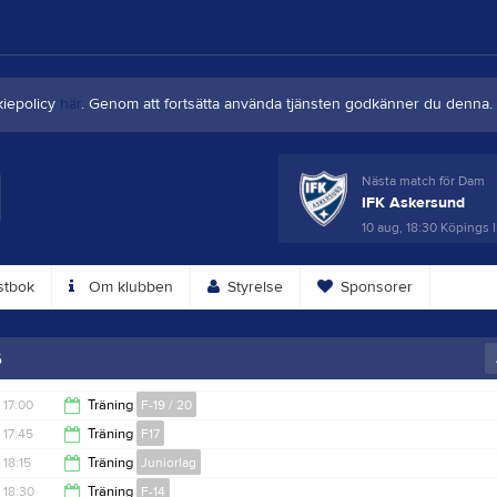
kiepolicy
här
. Genom att fortsätta använda tjänsten godkänner du denna.
Nästa match för Dam
IFK Askersund
10 aug, 18:30
Köpings I
tbok
Om klubben
Styrelse
Sponsorer
6
17:00
Träning
F-19 / 20
17:45
Träning
F17
18:00
18:15
Träning
Juniorlag
19:00
18:30
Träning
F-14