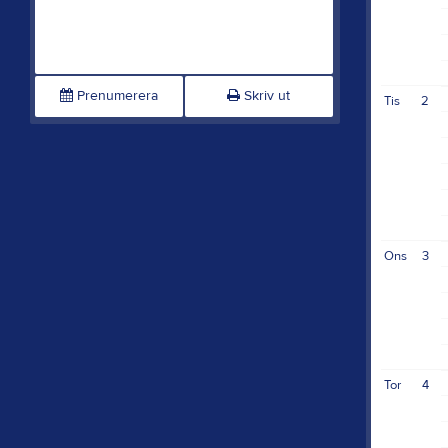
Prenumerera
Skriv ut
Tis
2
Ons
3
Tor
4