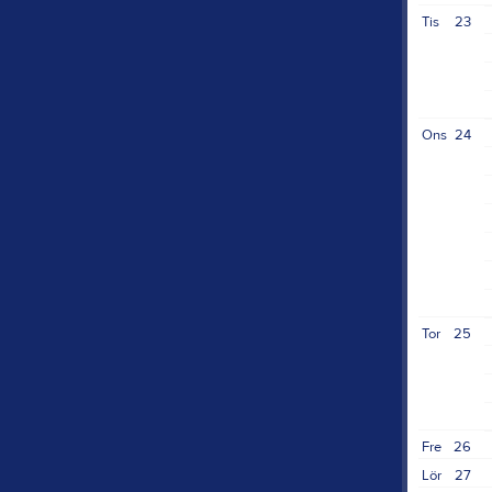
Tis
23
Ons
24
Tor
25
Fre
26
Lör
27