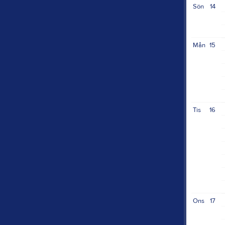
Sön
14
Mån
15
Tis
16
Ons
17