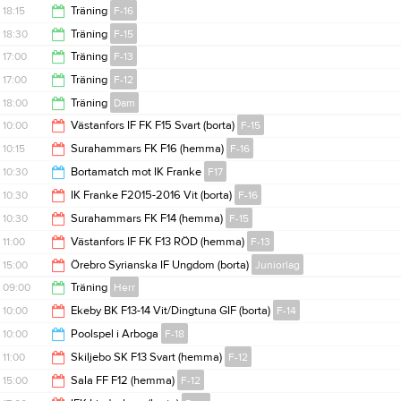
18:00
18:15
Träning
F-16
19:00
18:30
Träning
F-15
19:30
17:00
Träning
F-13
20:00
17:00
Träning
F-12
18:30
18:00
Träning
Dam
18:30
10:00
Västanfors IF FK F15 Svart (borta)
F-15
19:00
10:15
Surahammars FK F16 (hemma)
F-16
12:00
10:30
Bortamatch mot IK Franke
F17
12:15
10:30
IK Franke F2015-2016 Vit (borta)
F-16
11:30
10:30
Surahammars FK F14 (hemma)
F-15
12:30
11:00
Västanfors IF FK F13 RÖD (hemma)
F-13
12:30
15:00
Örebro Syrianska IF Ungdom (borta)
Juniorlag
13:00
09:00
Träning
Herr
17:00
10:00
Ekeby BK F13-14 Vit/Dingtuna GIF (borta)
F-14
10:00
10:00
Poolspel i Arboga
F-18
12:00
11:00
Skiljebo SK F13 Svart (hemma)
F-12
15:00
15:00
Sala FF F12 (hemma)
F-12